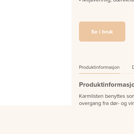
Se i bruk
Produktinformasjon
Produktinformasj
Karmlisten benyttes so
overgang fra dør- og vi