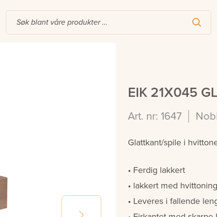
EIK 21X045 
Art. nr: 1647
Nobb
Glattkant/spile i hvitton
Ferdig lakkert
lakkert med hvittonin
Leveres i fallende len
Firkantet med skarpe 