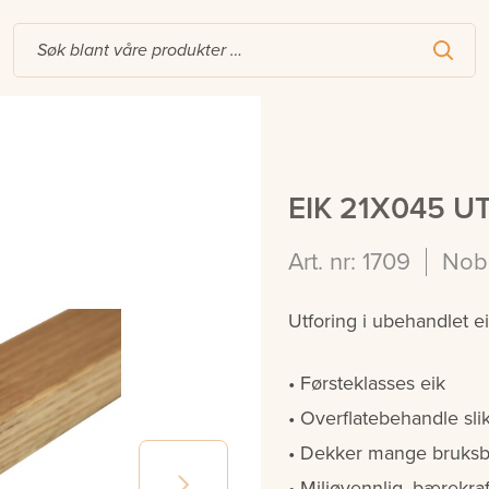
EIK 21X045 
Art. nr: 1709
Nob
Utforing i ubehandlet e
Førsteklasses eik
Overflatebehandle sli
Dekker mange bruks
Miljøvennlig, bærekraft