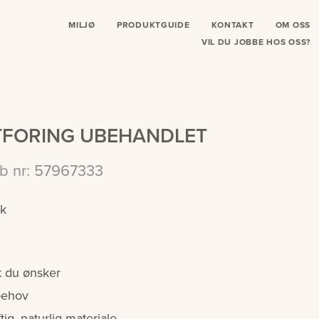
MILJØ
PRODUKTGUIDE
KONTAKT
OM OSS
VIL DU JOBBE HOS OSS?
UTFORING UBEHANDLET
b nr: 57967333
ik
k du ønsker
behov
ig, naturlig materiale