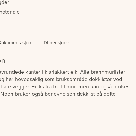
gder
materiale
Dokumentasjon
Dimensjoner
on
vrundede kanter i klarlakkert eik. Alle brannmurlister
r og har hovedsaklig som bruksområde dekklister ved
flate vegger. Fe.ks fra tre til mur, men kan også brukes
. Noen bruker også benevnelsen dekklist på dette